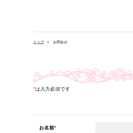
トップ
お問合せ
*
は入力必須です
お名前
*