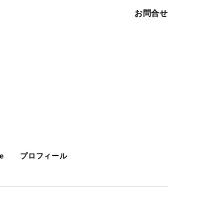
お問合せ
e
プロフィール