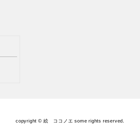
copyright © 絵 ココノエ some rights reserved.