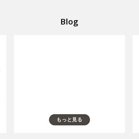
Blog
もっと見る