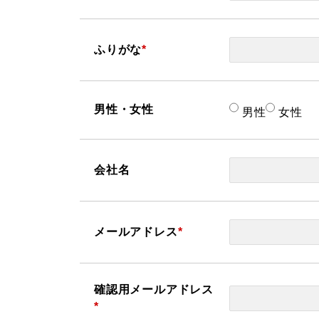
ふりがな
*
男性・女性
男性
女性
会社名
メールアドレス
*
確認用メールアドレス
*