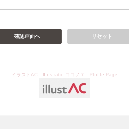
イラストAC
Illustrator ココノエ
Pfofile Page